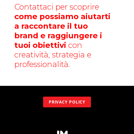
Contattaci per scoprire
come possiamo aiutarti
a raccontare il tuo
brand e raggiungere i
tuoi obiettivi
con
creatività, strategia e
professionalità.
PRIVACY POLICY