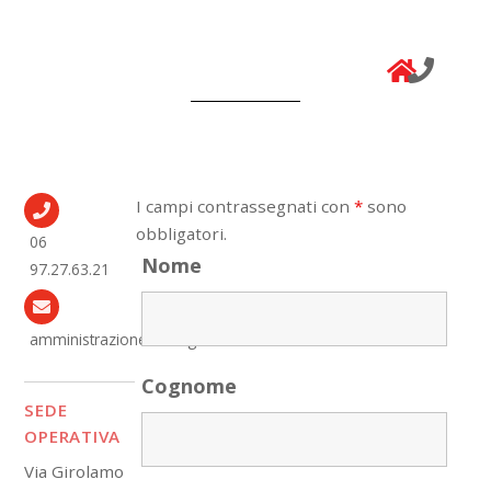
I campi contrassegnati con
*
sono
obbligatori.
06
Nome
97.27.63.21
amministrazione@imago7.it
Cognome
SEDE
OPERATIVA
Via Girolamo